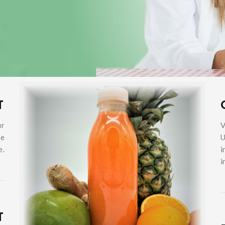
T
ur
V
re
U
e.
i
i
T