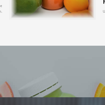
re
n.
U